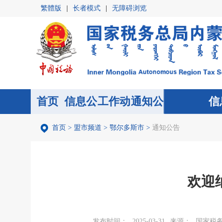
繁體版
|
长者模式
|
无障碍浏览
首页
信息公
首页
工作动
通知公
信
开
态
告
首页
>
盟市频道
>
鄂尔多斯市
>
通知公告
欢迎
发布时间：
2025-03-31
来源：
国家税