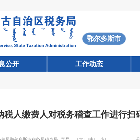
鄂尔多斯市
息公开
工作动态
纳税人缴费人对税务稽查工作进行扫
务总局鄂尔多斯市税务局稽查局
字号：
[大]
[中]
[小]