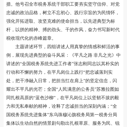
措。他号召全市税务系统干部职工要夯实坚守信仰、对党
忠诚的政治品格，树立不忘初心、践行宗旨的为民情怀，
强化开拓进取、攻坚克难的使命担当，以先进典型为标
杆，以拼的精神、搏的劲头、干的作风，奋力书写新时代
税收现代化的赤峰篇章。
主题讲述环节，四组讲述人用真挚的情感和鲜活的事
例，展现先进典型的奋斗风采：《平凡之路 非凡之光》中
讲述的“全国税务系统先进工作者”张志刚同志以其朴实的
行动和不懈的努力，在平凡岗位上践行“把忠诚落到实
处，把干净融入日常，把担当扛在肩上”的坚定信念，闪
耀出不平凡的光芒；全国“人民满意的公务员”苏雅拉图如
同扎根高原的“蓝色沙柳”，在平凡岗位上以坚韧不拔的毅
力和无私奉献的精神，诠释了忠诚担当的深刻内涵；“全
国税务系统先进集体”东乌珠穆沁旗税务局第一税务分局
集体以生动自然的情景剧勾勒出扎根草原、服务为民、锐