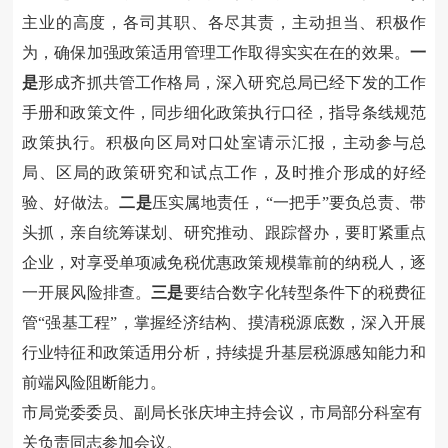
主业的高度，各司其职、各尽其责，主动担当、积极作
为，确保加强政策适用管理工作取得实实在在的效果。
一
是
形成齐抓共管工作格局
，
深入研究总局已经下发的工作
手册和政策文件，同步细化政策执行口径，指导条线规范
政策执行。积极向区局对口处室请示汇报，主动参与总
局、区局的政策研究和试点工作，及时推介形成的好经
验、好做法。
二是
压实属地责任，
“
一把手
”
要负总责、带
头抓，亲自统筹谋划、研究推动、跟踪督办
，要
盯紧重点
企业，对享受单项减免税优惠政策规模靠前的纳税人，逐
一开展风险排查。
三是
要结合数字化转型条件下的税费征
管
“
强基工程
”
，掌握经济结构、摸清税源底数，深入开展
行业特征和政策适用分析，持续提升基层税源感知能力和
前端风险阻断能力。
市局
党委委员、副局长张庆坤主持会议，市局部分
科室有
关负责同志参加会议。