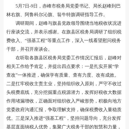
5
月
7
日
-
9
日，
赤峰市
税务局党委书记、局长
赵峰
到
巴
林右旗、阿鲁科尔沁旗、翁牛特旗
调研
指导工作
。
调研期间，
赵峰
与
旗县党政
领导围绕当地税收状况进
行
座谈交流，并表示感谢。
在旗县区税务局
调研了
组织
税
费
收入、
“
强基工程
”
等重点
工作
，深入一线
看望慰问税务
干部，并召开座谈会。
在听取
各旗县区税务局党委
工作
情况
汇报后，
赵峰对
相关工作给予肯定，并提出四点要求：
一是
扎实
开展
“学
查改”一体推进，确保学有质量、查有力度、改有成效。
二是扛牢税收主责主业，坚持组织收入原则，严守不收过
头税费底线，充分挖掘重点税源潜力，发挥好税收大数据
作用堵漏增收，正确面对组织收入严峻形势，积极向地方
党委政府沟通汇报，争取理解支持，确保税费收入量稳质
优。三是深入推进“强基工程”，坚持问题导向，充分发挥
基层直面纳税人优势，集聚广大税务干部的智慧和力量，