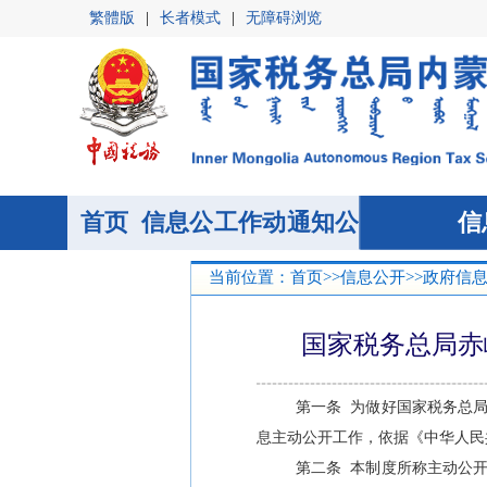
繁體版
|
长者模式
|
无障碍浏览
首页
信息公
首页
工作动
通知公
信
开
态
告
当前位置：
首页
>>
信息公开
>>
政府信
国家税务总局赤
第一条
为做好
国家税务总
息主动公开工作，依据《中华人民
第二条
本制度所称主动公