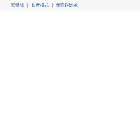
繁體版
|
长者模式
|
无障碍浏览
首页
首页
信息公开
信息公开
当前位置：
首页
>>
信息公开
>>
政府信息公开
>>2022
国家税务总局敖汉旗税务局关
国家税务总局敖
和国政府信息公开条例