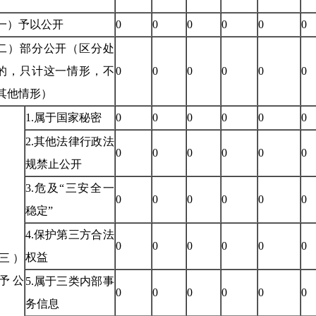
一）予以公开
0
0
0
0
0
0
二）部分公开（区分处
的，只计这一情形，不
0
0
0
0
0
0
其他情形）
1.属于国家秘密
0
0
0
0
0
0
2.其他法律行政法
0
0
0
0
0
0
规禁止公开
3.危及“三安全一
0
0
0
0
0
0
稳定”
4.保护第三方合法
0
0
0
0
0
0
权益
三）
予公
5.属于三类内部事
0
0
0
0
0
0
务信息