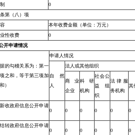
制
0
条第（八）项
容
本年收费金额（单位：万元）
业性收费
0
公开申请情况
申请人情况
据的勾稽关系为：第一
法人或其他组织
项之和，等于第三项加
自然
社会公
商业
科研
法律服
和）
人
益组
其
企业
机构
务机构
织
新收政府信息公开申请
0
0
0
0
0
0
结转政府信息公开申请
0
0
0
0
0
0