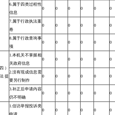
6.属于四类过程性
0
0
0
0
0
0
信息
7.属于行政执法案
0
0
0
0
0
0
卷
8.属于行政查询事
0
0
0
0
0
0
项
1.本机关不掌握相
0
0
0
0
0
0
关政府信息
四）
2.没有现成信息需
法提
0
0
0
0
0
0
要另行制作
3.补正后申请内容
0
0
0
0
0
0
仍不明确
1.信访举报投诉类
0
0
0
0
0
0
申请