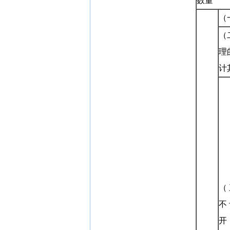
数量
（
（
理
计
（
不
开