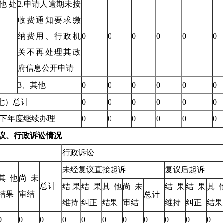
他处
2.申请人逾期未按
收费通知要求缴
纳费用、行政机
0
0
0
0
0
0
关不再处理其政
府信息公开申请
3、其他
0
0
0
0
0
0
七）总计
0
0
0
0
0
0
下年度继续办理
0
0
0
0
0
0
议、行政诉讼情况
行政诉讼
未经复议直接起诉
复议后起诉
其他
尚未
总计
结果
结果
其他
尚未
结果
结果
其
结果
审结
总计
维持
纠正
结果
审结
维持
纠正
结果
0
0
0
0
0
0
0
0
0
0
0