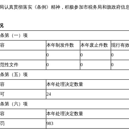
局认真贯彻落实《条例》精神，积极参加市税务局和旗政府信
况
条第（一）项
容
本年制发件数
本年废止件数
现行有
0
0
0
范性文件
0
0
0
条第（五）项
容
本年处理决定数量
可
24
条第（六）项
容
本年处理决定数量
罚
983