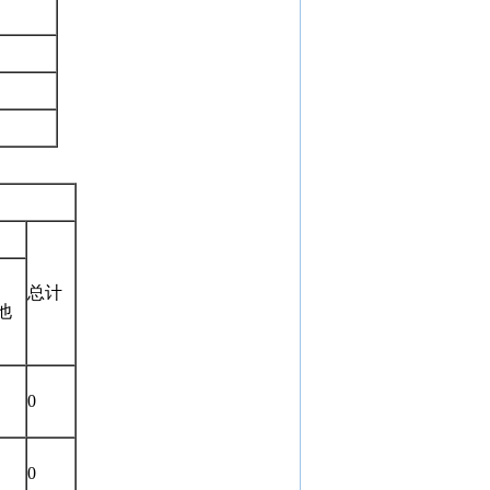
总计
他
0
0