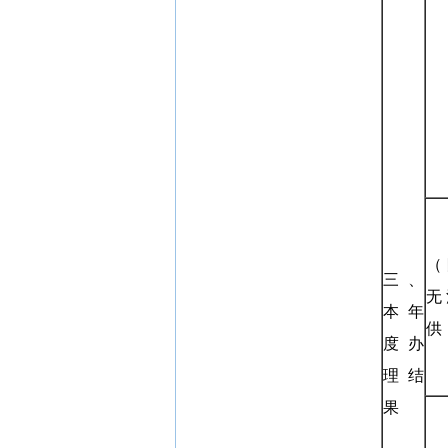
（
三、
无
本年
供
度办
理结
果