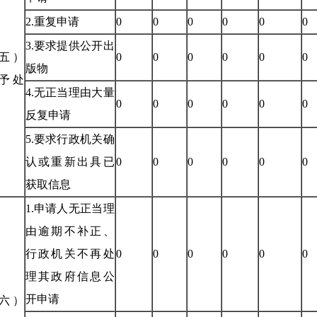
2.重复申请
0
0
0
0
0
0
3.要求提供公开出
五）
0
0
0
0
0
0
版物
予处
4.无正当理由大量
0
0
0
0
0
0
反复申请
5.要求行政机关确
认或重新出具已
0
0
0
0
0
0
获取信息
1.申请人无正当理
由逾期不补正、
行政机关不再处
0
0
0
0
0
0
理其政府信息公
开申请
六）