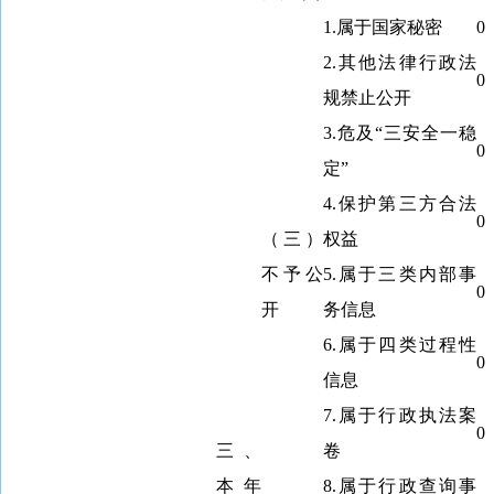
1.属于国家秘密
0
2.其他法律行政法
0
规禁止公开
3.危及“三安全一稳
0
定”
4.保护第三方合法
0
（三）
权益
不予公
5.属于三类内部事
0
开
务信息
6.属于四类过程性
0
信息
7.属于行政执法案
0
三、
卷
本年
8.属于行政查询事