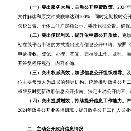
（一）
突出
服务大局，主动公开税费政策。
202
4
文件解读和原文件关联率达到
100%；同时定期按时
欠税公告、个体工商户定额公示、委托代征公告。
确保
（二）
突出
便民利民，提升依申请公开质效。
克
站在线平台申请的方式提出政府信息公开申请。按照
申请接收、登记、办理、答复、归档等工作。
及时、
开答复程序规范、内容准确。
（三）
突出
权威高效，
加强
信息
公开组织领导
。
位主要负责人为成员的领导机构。统筹推动政务公开
权限及时更新政府信息公开指南、法定主动公开内容、
（
四
）
突出
提质增效，持续
提升信息工作能力
。
202
4
年政务公开业务培训班，提升政务公开工作人员业
二、主动公开政府信息情况