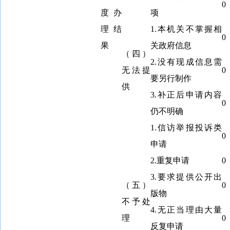
0
度办
项
理结
1.本机关不掌握相
0
果
关政府信息
（四）
2.没有现成信息需
无法提
0
要另行制作
供
3.补正后申请内容
0
仍不明确
1.信访举报投诉类
0
申请
2.重复申请
0
3.要求提供公开出
（五）
0
版物
不予处
4.无正当理由大量
理
0
反复申请