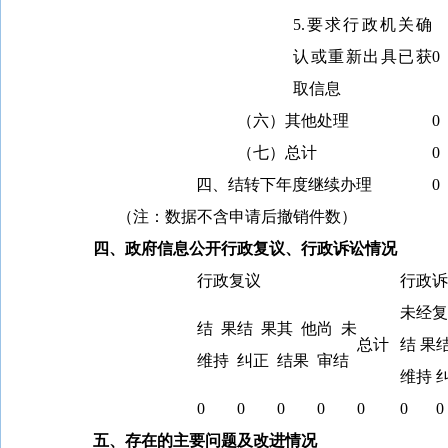
5.要求行政机关确
认或重新出具已获
0
取信息
（六）其他处理
0
（七）总计
0
四、结转下年度继续办理
0
（注：数据不含申请后撤销件数）
四、政府信息公开行政复议、行政诉讼情况
行政复议
行政诉
未经复
结果
结果
其他
尚未
总计
结果
维持
纠正
结果
审结
维持
0
0
0
0
0
0
0
五、存在的主要问题及改进情况