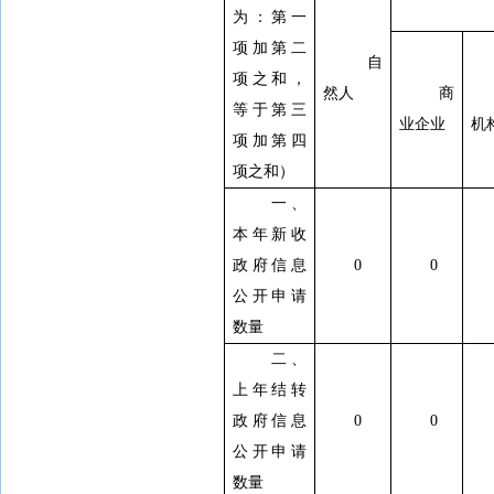
为：第一
项加第二
自
项之和，
然人
商
等于第三
业企业
机
项加第四
项之和）
一、
本年新收
政府信息
0
0
公开申请
数量
二、
上年结转
政府信息
0
0
公开申请
数量