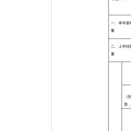
一、本年新
量
二、上年结
量
（
形