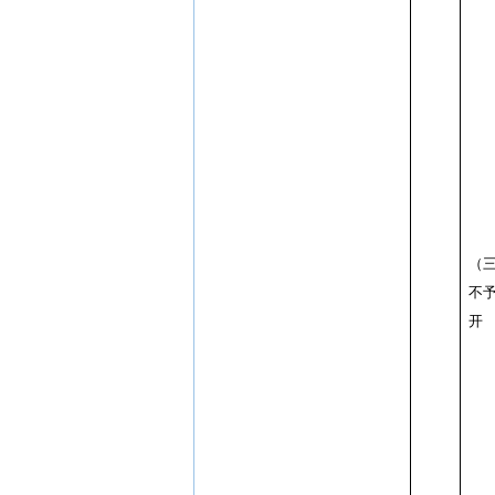
（
不
开