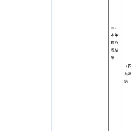
三、
本年
度办
理结
果
（
无
供