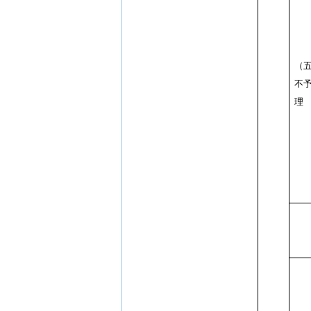
（
不
理