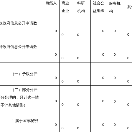
自然人
商业
科研
社会公
服务机
其
企业
机构
益组织
构
收政府信息公开申请数
0
0
0
0
0
0
转政府信息公开申请数
0
0
0
0
0
0
（一）予以公开
0
0
0
0
0
0
（二）部分公开
区分处理的，只计这一情
0
0
0
，不计其他情形）
0
0
0
1.属于国家秘密
0
0
0
0
0
0