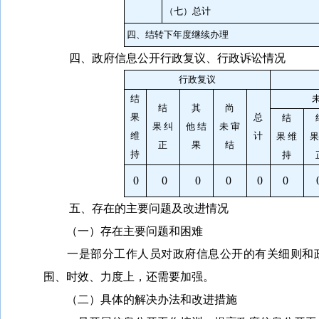
（七）总计
四、结转下年度继续办理
四、政府信息公开行政复议、行政诉讼情况
行政复议
结
结
其
尚
果
总
结
果 纠
他 结
未 审
维
计
果 维
果
正
果
结
持
持
0
0
0
0
0
0
五、存在的主要问题及改进情况
（一）存在主要问题和困难
一是部分工作人员对政府信息公开的有关细则和
围、时效、力度上，还需要加强。
（二）具体的解决办法和改进措施