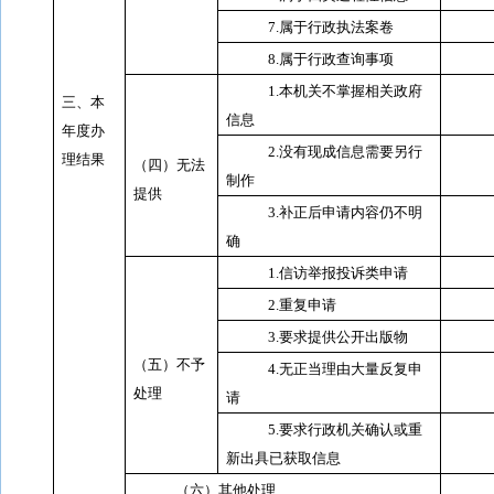
7.
属于行政执法案卷
8.
属于行政查询事项
1.
本机关不掌握相关政府
三、本
信息
年度办
2.
没有现成信息需要另行
理结果
（四）无法
制作
提供
3.
补正后申请内容仍不明
确
1.
信访举报投诉类申请
2.
重复申请
3.
要求提供公开出版物
（五）不予
4.
无正当理由大量反复申
处理
请
5.
要求行政机关确认或重
新出具已获取信息
（六）其他处理