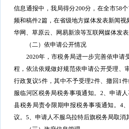
信息通报中，我局得分
200
分，在全市
58
个
频和稿件
2
篇，在省级地方媒体发表新闻视
华网、草原云、网易新浪等互联网媒体发表
（二）依申请公开情况
2020
年，市税务局进一步完善依申请
程，依法依规做好规范依申请公开受理、
行政复议
5
件，其中不予受理
2
件、撤回
1
件
服临河区税务局税务事项通知。
2、申请
县税务局责令限期申报税务事项通知。
4
议。
5
、申请人不服乌拉特后旗税务局取消