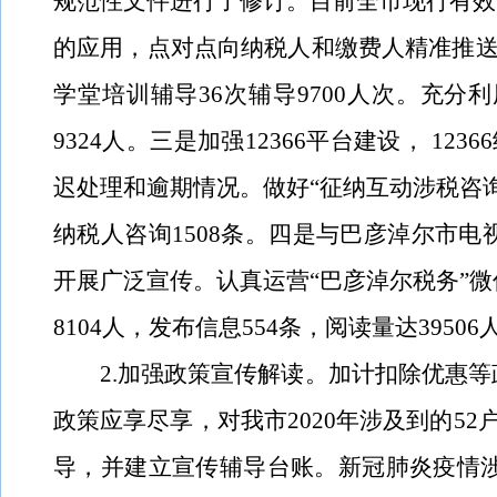
规范性文件进行了修订。目前全市现行有效
的应用，点对点向纳税人和缴费人精准推
学堂培训辅导
36
次辅导
9700
人次。充分利
9324
人。
三是加强
12366
平台建设，
12366
迟处理和逾期情况。做好“征纳互动涉税咨
纳税人咨询
1508
条。四是与巴彦淖尔市电
开展广泛宣传。认真运营“巴彦淖尔税务”
8104
人，发布信息
554
条，阅读量达
39506
2.
加强政策宣传解读
。加计扣除优惠等
政策应享尽享，对我市
2020年涉及到的
52
导，并建立宣传辅导台账。
新冠肺炎疫情