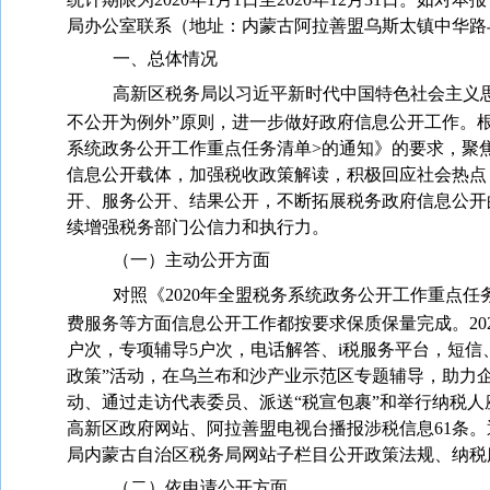
局办公室联系（地址：内蒙古阿拉善盟乌斯太镇中华路
一、总体情况
高新区税务局以习近平新时代中国特色社会主义
不公开为例外”原则，进一步做好政府信息公开工作。
系统政务公开工作重点任务清单
>
的通知》的要求，聚
信息公开载体，加强税收政策解读，积极回应社会热点
开、服务公开、结果公开，不断拓展税务政府信息公开
续增强税务部门公信力和执行力。
（一）主动公开方面
对照《
2020
年全盟税务系统政务公开工作重点任
费服务等方面信息公开工作都按要求保质保量完成。
20
户次，专项辅导
5
户次，电话解答、
i
税服务平台，短信
政策”活动，在乌兰布和沙产业示范区专题辅导，助力企
动、通过走访代表委员、派送“税宣包裹”和举行纳税
高新区政府网站、阿拉善盟电视台播报涉税信息
61
条。
局内蒙古自治区税务局网站子栏目公开政策法规、纳税
（二）依申请公开方面