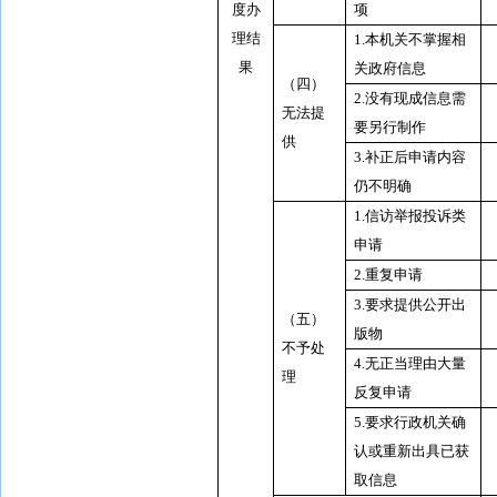
度办
项
理结
1.
本机关不掌握相
果
关政府信息
（四）
2.
没有现成信息需
无法提
要另行制作
供
3.
补正后申请内容
仍不明确
1.
信访举报投诉类
申请
2.
重复申请
3.
要求提供公开出
（五）
版物
不予处
4.
无正当理由大量
理
反复申请
5.
要求行政机关确
认或重新出具已获
取信息