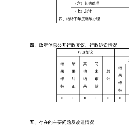
（六）其他处理
（七）总计
四、结转下年度继续办理
四、政府信息公开行政复议、行政诉讼情况
行政复议
结
结
其
尚
结
果
果
他
未
总
果
维
纠
结
审
计
维
持
正
果
结
持
0
0
0
0
0
0
五、存在的主要问题及改进情况