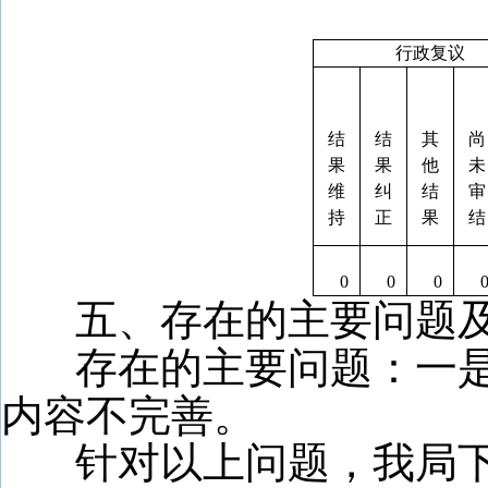
行政复议
结
结
其
尚
果
果
他
未
维
纠
结
审
持
正
果
结
0
0
0
五、存在的主要问题
存在的主要问题：一
内容不完善。
针对以上问题，我局