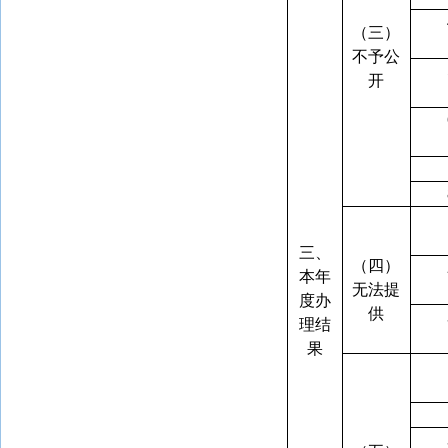
（三）
不予公
开
三、
（四）
本年
无法提
度办
供
理结
果