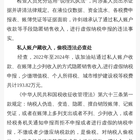
检查人员充分运用“说理式执法”，向涉案人员出示证
据并讲清法律规定。在液位仪数据、资金流水、各税费申
报表、账簿凭证等证据面前，许剑雄承认了通过私人账户
收款等手段隐匿销售收入，进行虚假纳税申报的违法事
实。
私人账户藏收入，偷税违法必查处
经查，2022年至2024年，该加油站通过私人账户收
款、在账簿上少列收入的方式隐匿
销售
收入,进行虚假纳税
申报，少缴增值税、个人所得税、城市维护建设税等税费
共计193.82万元。
《中华人民共和国税收征收管理法》第六十三条第一
款规定：纳税人伪造、变造、隐匿、擅自销毁账簿、记账
凭证，或者在账簿上多列支出或者不列、少列收入，或者
经税务机关通知申报而拒不申报或者进行虚假的纳税申
报，不缴或者少缴应纳税款的，是偷税。对纳税人偷税