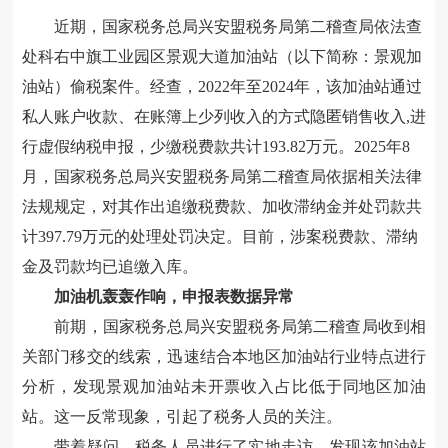
近期，国家税务总局兴安盟税务局第二稽查局依法查
处科右中旗工业园区景观大道加油站（以下简称：景观加
油站）偷税案件。经查，2022年至2024年，该加油站通过
私人账户收款、在账簿上少列收入的方式隐匿
销售
收入,进
行虚假纳税申报，少缴税费款共计193.82万元。2025年8
月，国家税务总局兴安盟税务局第二稽查局依据相关法律
法规规定，对其作出追缴税费款、加收滞纳金并处罚款共
计397.79万元的处理处罚决定。目前，涉案税费款、滞纳
金及罚款均已追缴入库。
加油机轰轰作响，申报表数据异常
前期，国家税务总局兴安盟税务局第二稽查局收到相
关部门
移交的线索
，迅速结合本地区加油站行业特点进行
分析，发现景观加油站未开票收入占比低于
同地区加油
站
。这一反常现象，引起了税务人员的关注。
带着疑问，税务人员进行了实地走访，发现该加油站