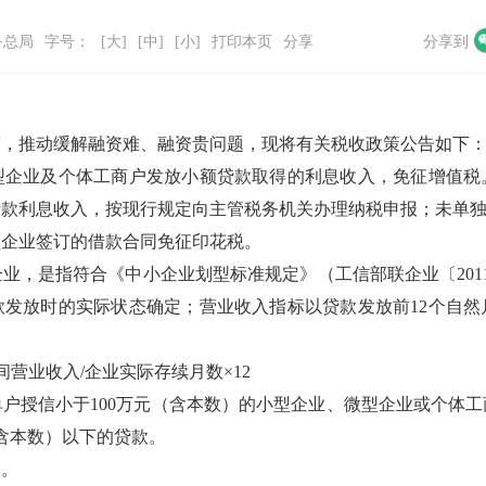
务总局
字号：
[大]
[中]
[小]
打印本页
分享
分享到
度，推动缓解融资难、融资贵问题，现将有关税收政策公告如下
型企业及个体工商户发放小额贷款取得的利息收入，免征增值税
贷款利息收入，按现行规定向主管税务机关办理纳税申报；未单
型企业签订的借款合同免征印花税。
业，是指符合《中小企业划型标准规定》（工信部联企业〔2011
发放时的实际状态确定；营业收入指标以贷款发放前12个自然
营业收入/企业实际存续月数×12
户授信小于100万元（含本数）的小型企业、微型企业或个体
（含本数）以下的贷款。
日。