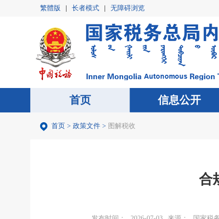
繁體版
|
长者模式
|
无障碍浏览
首页
首页
信息公开
信息公开
首页
>
政策文件
>
图解税收
合
发布时间：
2026-07-03
来源：
国家税