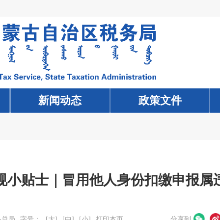
新闻动态
新闻动态
政策文件
政策文件
规小贴士｜冒用他人身份扣缴申报属
务总局
字号：
[大]
[中]
[小]
打印本页
分享到