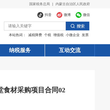
国家税务总局
|
内蒙古自治区人民政府
抖音
微博
微信
本站热词：
减税降费
个税
增值税
小微企业
发票
纳税服务
纳税服务
互动交流
互动交流
食材采购项目合同02