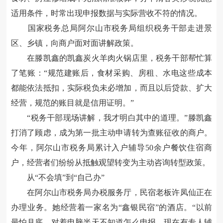
适用条件，时常出现申报数据与实际营收不符的情况。
国家税务总局阿尔山市税务局组织税务干部走进景
区、乡镇，向商户面对面讲解政策。
在滕凯鑫的凯鑫炭火羊肉火锅店里，税务干部帮忙算
了笔账：
“
规范建账后，食材采购、房租、水电这些成本
都能依法抵扣，实际税负未必增加，而且以后贷款、扩大
经营，规范的账目就是信用证明。
”
“
税务干部现场讲解，我才明白其中的道理。
”
滕凯鑫
打消了顾虑，成为第一批主动申请转为查账征收的商户。
今年，阿尔山市税务局累计入户辅导
50
余户餐饮住宿商
户，经营者们纷纷从抵触观望转变为主动咨询转型政策。
从
“
不会填
”
到
“
自己办
”
在阿尔山市税务局办税服务厅，民宿老板许凤仙正在
办理业务。她经营着一家名为
“
鑫银民宿
”
的酒店。
“
以前
最怕月底，对着电脑半天不知道怎么申报，现在有专人辅