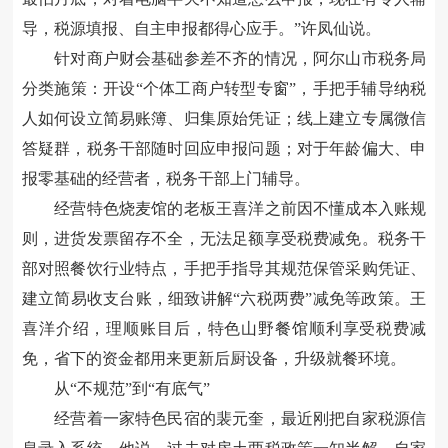
导，税源填报、自主申报都得心应手。
”
许凤仙说。
针对商户财会基础参差不齐的情况，阿尔山市税务局
分类施策：开设
“
个体工商户转型专窗
”
，手把手辅导纳税
人如何设立简易账簿、归集原始凭证；线上建立专属微信
答疑群，税务干部随时回应申报问题；对于年龄偏大、申
报零基础的经营者，税务干部上门辅导。
经营特色烧麦馆的老板王喜洋之前因不懂成本入账规
则，进货发票留存不全，无法足额享受税费减免。税务干
部对照餐饮行业特点，手把手指导其规范保管采购凭证、
建立简易收支台账，细致讲解
“
六税两费
”
减免等政策。王
喜洋介绍，理顺账目后，特色山野餐馆顺利享受税费减
免，省下的资金都用来更新后厨设备，升级就餐环境。
从
“
不规范
”
到
“
有底气
”
经营着一家特色民宿的裴元奎，最近刚把自家税源信