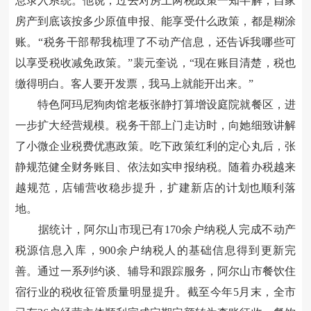
息录入系统。他说，过去对房土两税政策一知半解，自家
房产到底该按多少原值申报、能享受什么政策，都是糊涂
账。
“
税务干部帮我梳理了不动产信息，还告诉我哪些可
以享受税收减免政策。
”
裴元奎说，
“
现在账目清楚，税也
缴得明白。客人要开发票，我马上就能开出来。
”
特色阿玛尼狗肉馆老板张静打算增设庭院就餐区，进
一步扩大经营规模。税务干部上门走访时，向她细致讲解
了小微企业税费优惠政策。吃下政策红利的定心丸后，张
静规范健全财务账目、依法如实申报纳税。随着办税越来
越规范，店铺营收稳步提升，扩建新店的计划也顺利落
地。
据统计，阿尔山市现已有
170
余户纳税人完成不动产
税源信息入库，
900
余户纳税人的基础信息得到更新完
善。通过一系列约谈、辅导和跟踪服务，阿尔山市餐饮住
宿行业的税收征管质量明显提升。截至今年
5
月末，全市