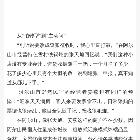
从
“
怕转型
”
到
“
主动问
”
“
刚听说要改成查账征收时，我心里直打鼓。
”
在阿尔
山市经营特色雪村铁锅炖的张天旭回忆说，
“
我们这种小
店没有专业会计，进货收据随手一扔，一个月挣了多少、
花了多少心里只有个大概的数，说到建账、申报，真不知
道从哪儿下手。
”
阿尔山市舒然民宿的经营者姜燕也有同样的烦
恼：
“
旺季天天满房，客人来要发票拿不出，日常采购的
票据也很杂乱，账目全凭随手记，报税很犯难。
”
在阿尔山，像张天旭、姜燕这样的商户不在少数。因
阿尔山民宿入住量成倍增长，粗放式记账模式弊端凸显：
食材、房屋修缮成本无法精准核算，分不清各类涉税优惠