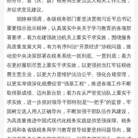
部分市、县（区、旗）税务局主要负责人相关工作汇报，
并征求意见建议。
胡静林强调，各级税务部门要坚决贯彻习近平总书记
重要指示批示精神，认真落实中央关于学习教育的各项部
署要求，着力在建强政治机关上重实干求实效，围绕服务
高质量发展大局，有力有序纠治“开票经济”涉税问题，推
动党中央决策部署在税务系统一抓到底、一贯到底；着力
在更好履职尽责上重实干求实效，以更强担当扛牢征税收
费主责主业，以更大力度维护法治公平、强化合规管理，
以更实举措深化税费征管“强基工程”，推进各项工作不断
取得新成绩、迈向新台阶；着力在从严管党治队上重实干
求实效，进一步抓好领导干部特别是“一把手”的监督，牢
固树立选人用人正确导向，不断加强干部队伍作风建设，
为高质量推进中国式现代化税务实践提供坚强保障。税务
总局和各省级税务局学习教育督导组要坚持问题导向，聚