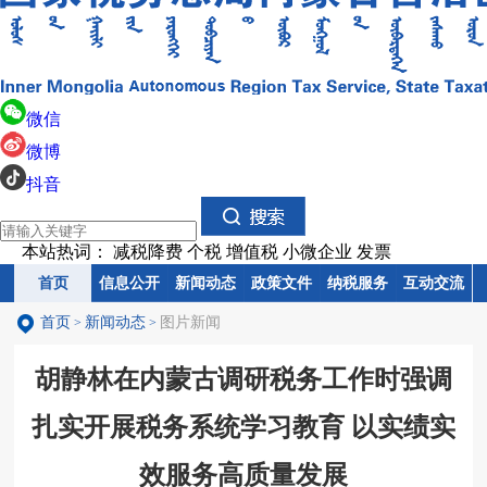
微信
微博
抖音
本站热词：
减税降费
个税
增值税
小微企业
发票
首页
首页
信息公开
信息公开
新闻动态
新闻动态
政策文件
政策文件
纳税服务
纳税服务
互动交流
互动交流
首页
新闻动态
图片新闻
>
>
胡静林在内蒙古调研税务工作时强调
扎实开展税务系统学习教育 以实绩实
效服务高质量发展