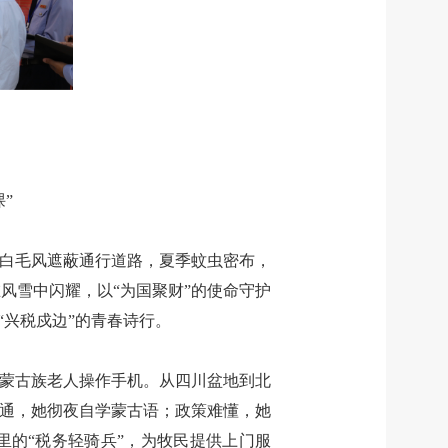
”
冬季白毛风遮蔽通行道路，夏季蚊虫密布，
风雪中闪耀，以“为国聚财”的使命守护
“兴税戍边”的青春诗行。
位蒙古族老人操作手机。从四川盆地到北
不通，她彻夜自学蒙古语；政策难懂，她
里的“税务轻骑兵”，为牧民提供上门服