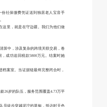
一份社保缴费凭证送到独居老人宝音手
。
安在这里，就是在守边疆。我们为他们做
产清算中，涉及复杂的跨境关联交易，卷
成功追回税款5800万元。结案时她
扎进档案室。当证据链最终完整闭合时，
26岁的队伍，服务范围覆盖4.73万平
和队员徒步穿越泥泞的草甸，抵达时天色