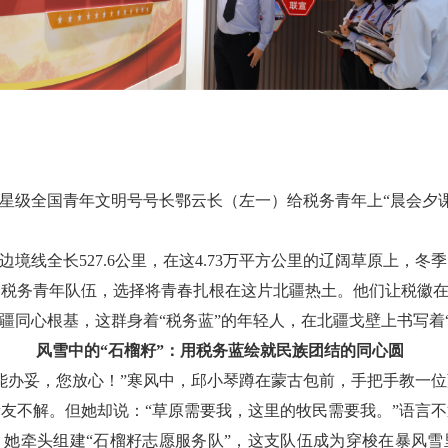
星级全国青年文明号号长鄂云长（左一）给税务青年上“晨会夕课
边境线全长527.6公里，在这4.73万平方公里的辽阔草原上，
的税务青年队伍，选择将青春扎根在这片北疆热土。他们让税徽在
边疆同心根基，这群身着“税务蓝”的年轻人，在北疆戈壁上书写着
风雪中的“石榴籽”：用税务蓝绘就民族团结的同心圆
能办妥，您放心！”寒风中，邱小琴蹲在蒙古包前，手把手教一
亲友不解。但她却说：“草原需要我，这里的牧民需要我。”语言
，她牵头组建“石榴籽志愿服务队”，这支队伍成为穿梭在暴风雪