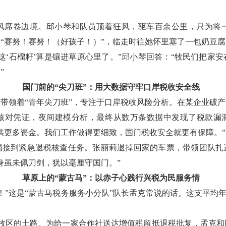
白毛风席卷边境。邱小琴和队员顶着狂风，驱车百余公里，只为将
“赛努！赛努！（好孩子！）”，临走时往她怀里塞了一包奶豆腐
这‘石榴籽’算是镶进草原心里了。”邱小琴回答：“牧民们把家
”
国门前的“尖刀班”：用大数据守牢口岸税收安全线
带领着“青年尖刀班”，专注于口岸税收风险分析。在某企业破
核对凭证，夜间建模分析，最终从数万条数据中发现了税款漏洞，
供更多资金。我们工作做得更细致，国门税收安全就更有保障。”
务局接到紧急退税核查任务。张丽莉退掉回家的车票，带领团队
身虽未佩刀剑，犹以毫厘守国门。”
草原上的“蒙古马”：以赤子心践行兴税为民服务情
”这是“蒙古马税务服务小分队”队长孟克常说的话。这支平均年龄
通往牧区的土路。为给一家合作社送达增值税留抵退税批复，孟克