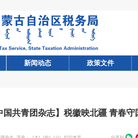
新闻动态
新闻动态
政策文件
政策文件
中国共青团杂志】税徽映北疆 青春守
青团杂志
字号：
[大]
[中]
[小]
打印本页
分享到