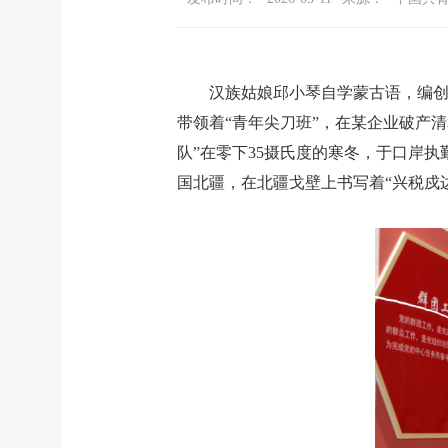
汉族姑娘邱小琴自学蒙古语，编创
带领着“青年尖刀班”，在某企业破产
队”在零下35摄氏度的寒冬，于口岸
国北疆，在北疆戈壁上书写着“兴税戍