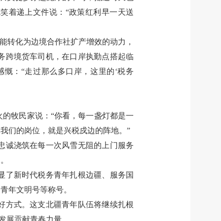
笑着递上文件说：“政策红利早一天送
可能转化为边境合作社扩产增效的动力，
务跨境货车司机，在口岸执勤点搭起临
慨：“走过那么多口岸，这里的‘税务
的牧民家说：“你看，每一盏灯都是一
我们的岗位，就是兴税戍边的阵地。”
忠诚浇筑在每一次风雪无阻的上门服务
中。
显了新时代税务青年扎根边疆、服务国
国青年文明号等称号。
好方式。这支北疆青年队伍将继续扎根
量发展贡献青春力量。