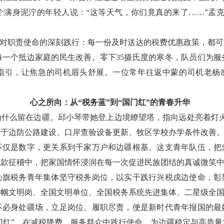
个满身泥泞的年轻人说：“这等天气，你们竟真的来了……”孟克
们对职责使命的深刻践行：每一份及时送达的税费优惠政策，都
每一个抵边家庭的民生改善。零下35摄氏度的寒冬，队员们为服
语指引，让焦急的司机眉头舒展。一位常年往返中蒙的司机老杨感
心之所向：从“税务蓝”到“国门红”的青春升华
为什么留在边疆。邱小琴带她登上边境瞭望塔，指向远处亮着灯火
于边防公路建设、口岸查验设备更新、牧区学校办学条件改善。
不仅是数字，更关系到千家万户和边疆根基。这支青年队伍，把
税款征稽中，把家国情怀浸润在每一次促进民族团结的真诚微笑
沁旗税务青年集体坚守税务岗位，以实干践行兴税戍边使命，彰
巾帼文明岗、全国文明单位、全国税务系统先进集体、二星级全
不必身处疆场，立足岗位、履职尽责，便是新时代青年报国的最
国门红”，在减税降费、服务群众中践行使命，为边疆稳定与高质