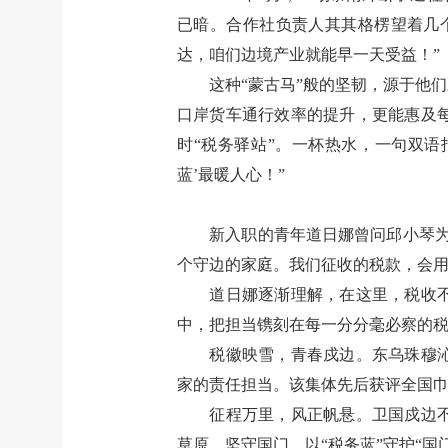
已暗。合作社负责人其其格楞望着几
达，咱们边境产业就能早一天受益！”
这种“蒙古马”般的坚韧，源于他
口岸货车通行效率的提升，更能惠及
时“税务驿站”。一杯热水，一句双
蓝’最暖人心！”
新入职的青年道日娜曾问邱小琴
个守边的家庭。我们征收的税款，会用
道日娜逐渐理解，在这里，税收
中，把担当镌刻在每一分分毫必察的
税徽映雪，青春戍边。东乌珠穆
家的责任担当。该集体先后获评全国
征程万里，风正帆悬。卫国戍边
草原、坚守国门，以“税务蓝”守护“