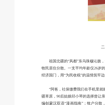
二
祖国北疆的“风都”东乌珠穆沁旗，
牧民居住分散。一支平均年龄仅26岁
经济国门，用“为民收税”的温情筑牢
“阿爸，社保缴费我们在手机里就
疆草原，90后姑娘邱小琴的选择曾让
编创蒙汉双语“漫画指南”；牧户分散