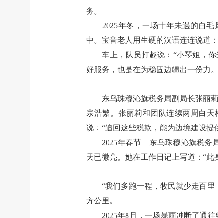
务。
2025年冬，一场十年未遇的
中。宝音老人用生硬的汉语连连说道：
车上，队员打趣说：“小琴姐，你
好服务，也是在为稳固边疆出一份力。
东乌珠穆沁旗税务局副局长张丽莉
宗浩繁。张丽莉和团队连续两周白天
说：“追回这些税款，能为边境建设提
2025年春节，东乌珠穆沁旗税
天已微亮。她在工作日记上写道：“此
“我们多跑一程，牧民就少走百里！
方公里。
2025年8月，一场暴雨冲断了