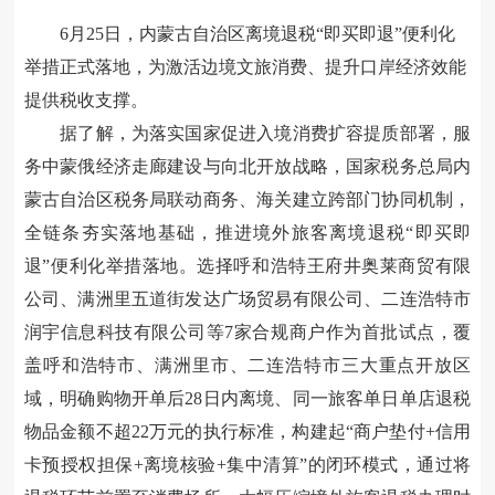
6月25日，内蒙古自治区离境退税“即买即退”便利化
举措正式落地，为激活边境文旅消费、提升口岸经济效能
提供税收支撑。
据了解，为落实国家促进入境消费
扩容提质部署，服
务中蒙俄经济走廊建设与向北开放战略，国家税务总局内
蒙古自治区税务局联动商务、海关
建立跨部门协同机制，
全链条夯实落地基础，
推进
境外旅客离境退税“即买即
退”便利化举措落地。选择呼和浩特王府井奥莱商贸有限
公司、满洲里五道街发达广场贸易有限公司、二连浩特市
润宇信息科技有限公司等7家合规商户作为首批试点，覆
盖呼和浩特市、满洲里市、二连浩特市三大重点开放区
域，明确购物开单后28日内离境、同一旅客单日单店退税
物品金额不超22万元的执行标准，构建起“商户垫付+信用
卡预授权担保+离境核验+集中清算”的闭环模式，通过将