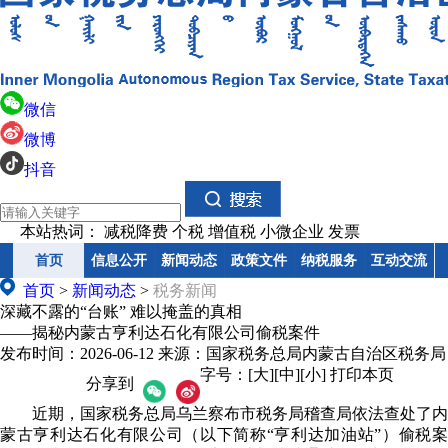
微信
微博
抖音
本站热词：
减税降费
个税
增值税
小微企业
发票
首页
首页
信息公开
信息公开
新闻动态
新闻动态
政策文件
政策文件
纳税服务
纳税服务
互动交流
互动交流
首页
>
新闻动态
>
税务新闻
深藏不露的“台账” 难以掩盖的真相
——揭秘内蒙古亨利达石化有限公司偷税案件
发布时间：
2026-06-12
来源：
国家税务总局内蒙古自治区税务局
字号：
[大]
[中]
[小]
打印本页
分享到
近期，国家税务总局乌兰察布市税务局稽查局依法查处了内
蒙古亨利达石化有限公司（以下简称“
亨利达加油站
”）偷税