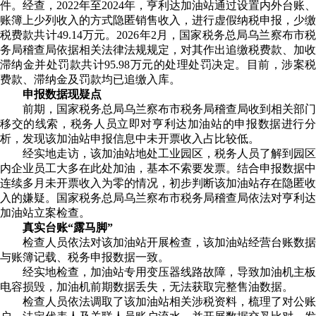
件。经查，
2022年至2024年，亨利达
加油站通
过
设置内外台账、
账簿上
少列收入的方式
隐匿销售收入，
进行虚假纳税申报，
少缴
税费款共计49.14万元。2026年2月，国家税务总局乌兰察布市税
务局稽查局
依据相关法律法规规定，
对其作出追缴税费款、加收
滞纳金并处罚款共计
95.98
万元的处理处罚决定。目前，涉案
费款
、滞纳金及罚款均已追缴入库。
申报数据现疑点
前期，国家税务总局乌兰察布市税务局稽查局收到
相关
部门
移交
的线索，
税务人员立即对亨利达
加油站的申报数据进行
析
，
发现该加油站申报信息中未开票收入占比
较低。
经实地走访
，
该加油站地处工业园区
，税务
人员
了解
到
园区
内企业员工大多在此处加油，基本不索要发票。
结合
申报数据中
连续多月未开票收入为零的情况
，初步判断该加油站
存在隐匿收
入的嫌疑
。
国家税务总局乌兰察布市税务局稽查局依法对亨利达
加油站
立案检查。
真实
台账
“露马脚”
检查人员依法对该加油站开展检查，该加油站经营台账数据
与账簿记载、税务申报数据一致。
经
实地
检查
，
加油站专用变压器线路
故障
，导致加油机主板
电容损毁，加油机
前期
数据
丢失，无法获取完整售油数据
。
检查人员
依法调取了该加油站相关涉税资料，梳理了对公账