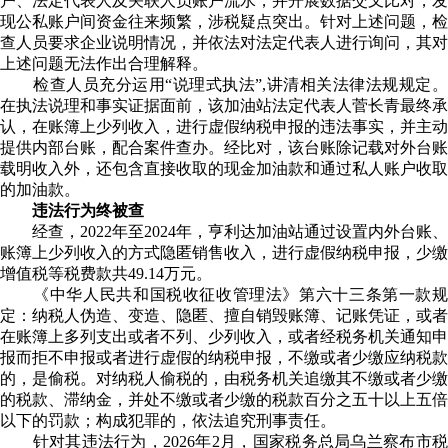
户、法定代表人及关联人员账户流水，并开展数据交叉比对，发
现公私账户间资金往来频繁，涉税疑点突出。针对上述问题，检
查人员要求企业说明情况，并依法对法定代表人进行询问，其对
上述问题无法作出合理解释。
检查人员充分运用“说理式执法
”,
讲清相关法律法规规定
在执法说理和事实证据面前，该加油站法定代表人菅长青最终承
认，在账簿上少列收入，进行虚假纳税申报的违法事实，并主动
提供内部台账，配合案件查办。经比对，该台账除记载对外台账
载明收入外
，还包含直接收取的现金加油款和通过私人账户收取
的加油款。
违法行为终被查
经查，2022年至2024年，亨利
达
加油站
通过
设置内外台账、
账簿上少列收入的方式
隐匿销售收入
，
进行虚假纳税申报
，
少缴
增值税等税费款共49.14万元。
《中华人民共和国税收征收管理法》第六十三条第一款
定：纳税人伪造、变造、隐匿、擅自销毁账簿、记账凭证，或者
在账簿上多列支出或者不列、少列收入，或者经税务机关通知申
报而拒不申报或者进行虚假的纳税申报，不缴或者少缴应纳税款
的，是偷税。对纳税人偷税的，由税务机关追缴其不缴或者少缴
的税款、滞纳金，并处不缴或者少缴的税款百分之五十以上五倍
以下的罚款；构成犯罪的，依法追究刑事责任。
针对其违法行为，2026年2月，国家税务总局乌兰察布市