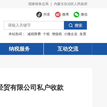
国家税务总局
|
内蒙古自治区人民政府
抖音
微博
微信
本站热词：
减税降费
个税
增值税
小微企业
发票
纳税服务
纳税服务
互动交流
互动交流
经贸有限公司私户收款