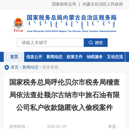
国家税务总局
|
内蒙古自治区人民政府
首页
首页
信息公开
信息公开
新闻动态
新闻动态
政策文件
政策文件
纳税服务
纳税服务
互动交流
互动交流
首页
新闻动态
税务新闻
>
>
国家税务总局呼伦贝尔市税务局稽查
局依法查处额尔古纳市中旅石油有限
公司私户收款隐匿收入偷税案件
发布时间：
2026-05-29
来源：