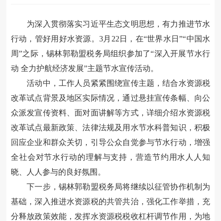
为深入贯彻落实习近平生态文明思想，有力推进节水
行动，管好用好水
资源。
3月22日，在“世界水日”“中国水
周”之际，锡林郭勒盟税务局组织参加了
“
深入开展节水行
动
全力护航经济发展
”
主题节水宣传活动
。
活动
中，工作人员
紧紧围绕
宣传主题
，结合水资源税
改革试点背景
及地区实际情况，通过悬挂宣传条幅、
向公
众派发宣传资料
、面对面讲解等方式
，
详细
介绍水资源税
改革试点最新政策、法律法规及用水节水科普知识
，积极
回应企业和
群众
关切
，
引导公众自觉参与节水行动，增强
全社会对节水行动的理解与支持
，
营造节约用水人人知
晓、人人参与的良好
氛围
。
下一步，
锡林郭勒盟税务局
将继续以征管协作机制为
基础，深入推进水资源税的共管共治，强化工作举措，
充
分释放政策效能，
发挥水资源税税收杠杆调节作用，为地