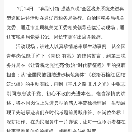
7月24日，“典型引领·强基兴税”全区税务系统先进典
型巡回讲述活动在通辽市税务局举行。自治区税务局机关
党委、通辽市直属机关党工委相关领导莅临活动现场，通
辽市税务局党委书记、局长李拥军出席并致辞。
活动现场，讲述人以真挚情感串联生动事例，从全国
青年岗位能手许下《青税·有我》的铿锵誓言，到第三税
务分局在《让青税之光照亮“数治”时代新征程》里的挺膺
担当；从“全国民族团结进步模范集体”《税绘石榴红 团结
筑北疆》的生动实践，再到《平凡之路 非凡之光》中张志
刚同志忠诚于党、初心不改的先进本色。饱含深情的讲
述，将不同岗位上先进典型的感人事迹徐徐铺展，生动展
现了先进事迹者们在时代考题前勇毅作答、在岗位坐标上
深耕细作、在为民服务中一片赤诚，让每一位聆听者都在
故事里看见信仰的模样，感受到奋斗的温度。