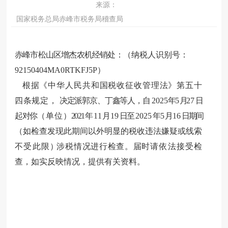
来源：
国家税务总局赤峰市税务局稽查局
赤峰市松山区增杰农机经销处：
（纳税人识别号：
92150404MA0RTKFJ5P）
根据《中华人民共和国税收征收管理法》第五十
四条规定，
决定派郭京、丁鑫等人，自
2025
年
5
月
27
日
起对你
（单位
）
2021
年
11
月
19
日至
2025
年
5
月
16
日期间
（
如检查发现此期间以外
明显的税收违法嫌疑或线索
不受此限
）
涉税情况进行检查。届时
请依法接受检
查，如实反映情况，提供有关资料。