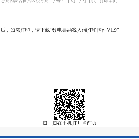
务总局内蒙古自治区税务局
字号：
[大]
[中]
[小]
打印本页
，如需打印，请下载“数电票纳税人端打印控件V1.9”
扫一扫在手机打开当前页