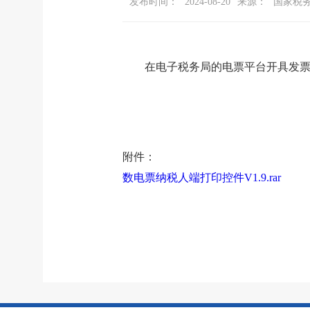
发布时间：
2024-08-20
来源：
国家税
在电子税务局的电票平台开具发票后
附件：
数电票纳税人端打印控件V1.9.rar