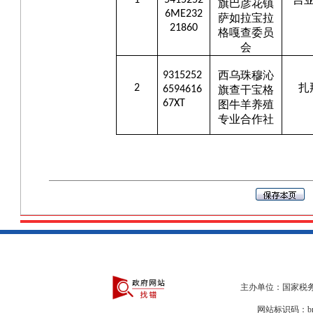
1
5415252
旗巴彦花镇
6ME232
萨如拉宝拉
21860
格嘎查委员
会
西乌珠穆沁
9315252
扎
2
6594616
旗查干宝格
67XT
图牛羊养殖
专业合作社
主办单位：国家税务
网站标识码：bm2