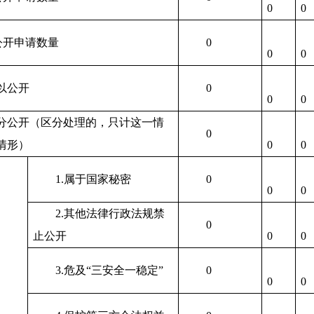
0
0
公开申请数量
0
0
0
以公开
0
0
0
分公开（区分处理的，只计这一情
0
情形）
0
0
1.
属于国家秘密
0
0
0
2.
其他法律行政法规禁
0
止公开
0
0
3.
危及“三安全一稳定”
0
0
0