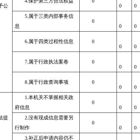
4.
保护第三方合法权益
0
予公
0
0
5.
属于三类内部事务信
0
息
0
0
6.
属于四类过程性信息
0
0
0
7.
属于行政执法案卷
0
0
0
8.
属于行政查询事项
0
0
0
1.
本机关不掌握相关政
0
府信息
0
0
法提
2.
没有现成信息需要另
0
行制作
0
0
3.
补正后申请内容仍不