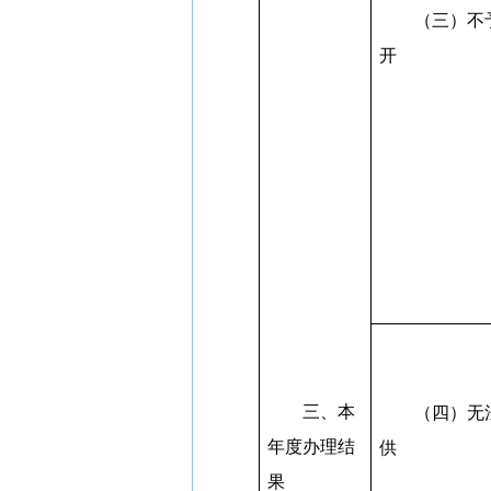
（三）不
开
三、本
（四）无
年度办理结
供
果