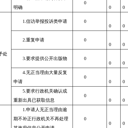
0
明确
0
0
1.
信访举报投诉类申请
0
0
0
2.
重复申请
0
0
0
予处
3.
要求提供公开出版物
0
0
0
4.
无正当理由大量反复
0
申请
0
0
5.
要求行政机关确认或
0
重新出具已获取信息
0
0
1.
申请人无正当理由逾
期不补正行政机关不再处理
0
0
0
其政府信息公开申请