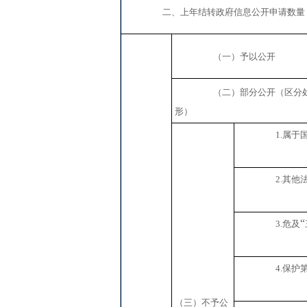
二、上年结转政府信息公开申请数量
（一）予以公开
（二）部分公开
（区分
形）
1.
属于
2.
其他
“
3.
危及
4.
保护
（三）不予公