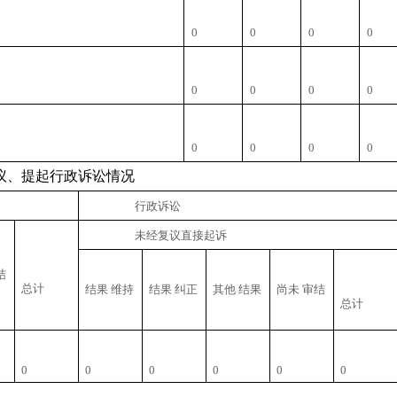
0
0
0
0
0
0
0
0
0
0
0
0
议、提起行政诉讼情况
行政诉讼
未经复议直接起诉
结
总计
结果 维持
结果 纠正
其他 结果
尚未 审结
总计
0
0
0
0
0
0