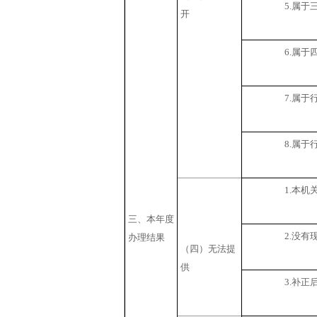
5.
属于
开
6.
属于
7.
属于
8.
属于
1.
本机
三、本年度
2.
没有
办理结果
（四）无法提
供
3.
补正