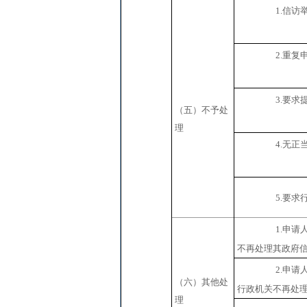
1.
信访
2.
重复
3.
要求
（五）不予处
理
4.
无正
5.
要求
1.
申请
不再处理其政府
2.
申请
（六）其他处
行政机关不再处
理