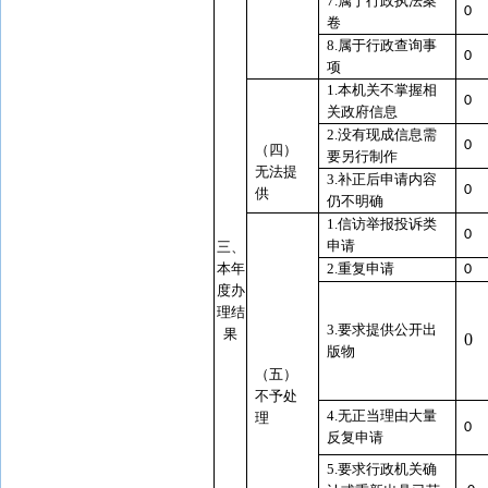
7.属于行政执法案
0
卷
8.属于行政查询事
0
项
1.本机关不掌握相
0
关政府信息
2.没有现成信息需
0
（四）
要另行制作
无法提
3.补正后申请内容
0
供
仍不明确
1.信访举报投诉类
0
申请
三、
本年
2.重复申请
0
度办
理结
3.要求提供公开出
果
0
版物
（五）
不予处
4.无正当理由大量
理
0
反复申请
5.要求行政机关确