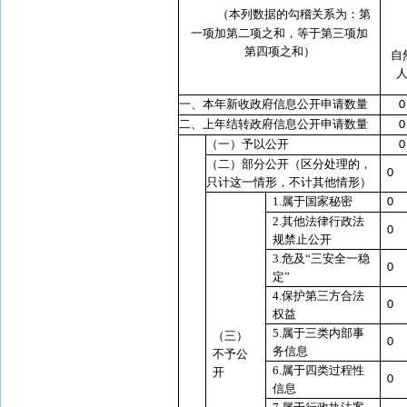
（本列数据的勾稽关系为：第
一项加第二项之和，等于第三项加
第四项之和）
自
一、本年新收政府信息公开申请数量
0
二、上年结转政府信息公开申请数量
0
（一）予以公开
0
（二）部分公开（区分处理的，
0
只计这一情形，不计其他情形）
1.属于国家秘密
0
2.其他法律行政法
0
规禁止公开
3.危及“三安全一稳
0
定”
4.保护第三方合法
0
权益
5.属于三类内部事
（三）
0
务信息
不予公
6.属于四类过程性
开
0
信息