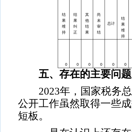
结
结
其
尚
结
果
果
他
未
总计
果
维
纠
结
审
维
持
正
果
结
持
0
0
0
0
0
0
五、存在的主要问题
2023
年，国家税务总
公开工作虽然取得一些成
短板。