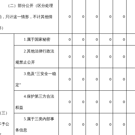
（二）部分公开
（区分处理
的，只计这一情形，不计其他情
0
0
0
0
0
形）
1.属于国家秘密
0
0
0
0
0
2.其他法律行政法
0
0
0
0
0
规禁止公开
3.危及“三安全一稳
0
0
0
0
0
定”
4.保护第三方合法
0
0
0
0
0
权益
（三）
5.属于三类内部事
不予公
0
0
0
0
0
务信息