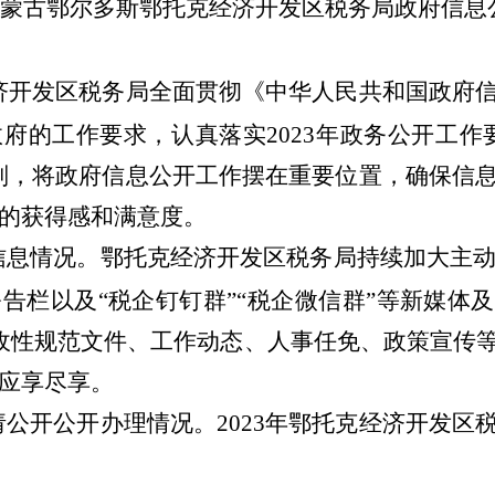
蒙古鄂尔多斯鄂托克经济开发区
税务局政府信息
济开发区税务局
全面贯彻《中华人民共和国政府
政府的工作要求，认真落实
202
3
年政务公开工作
则，
将政府信息公开工作摆在重要位置，确保信
的获得感和满意度
。
信息情况。
鄂托克经济开发区税务局
持续加大主
公告栏以及
“税企钉钉群”“税企微信群”等新媒体
及
收性规范文件、工作动态、人事任免、政策宣传
应享尽享。
请公开公开办理情况
。
202
3
年
鄂托克经济开发区