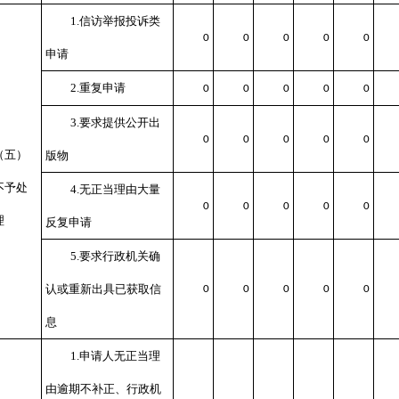
1.信访举报投诉类
0
0
0
0
0
申请
2.重复申请
0
0
0
0
0
3.要求提供公开出
0
0
0
0
0
（五）
版物
不予处
4.无正当理由大量
0
0
0
0
0
理
反复申请
5.要求行政机关确
认或重新出具已获取信
0
0
0
0
0
息
1.申请人无正当理
由逾期不补正、行政机