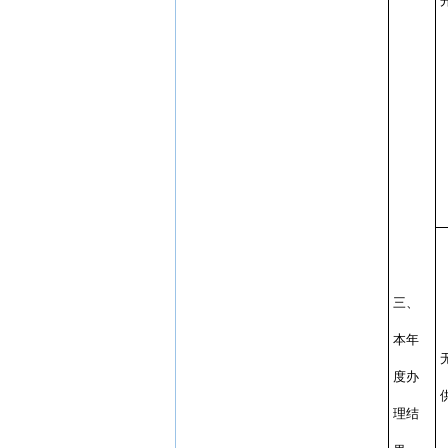
三、
本年
度办
理结