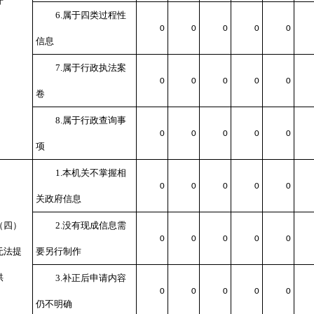
开
6.属于四类过程性
0
0
0
0
0
信息
7.属于行政执法案
0
0
0
0
0
卷
8.属于行政查询事
0
0
0
0
0
项
1.本机关不掌握相
0
0
0
0
0
关政府信息
（四）
2.没有现成信息需
0
0
0
0
0
无法提
要另行制作
供
3.补正后申请内容
0
0
0
0
0
仍不明确