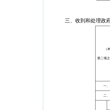
三、收到和处理政
（
第二项
一、
二、