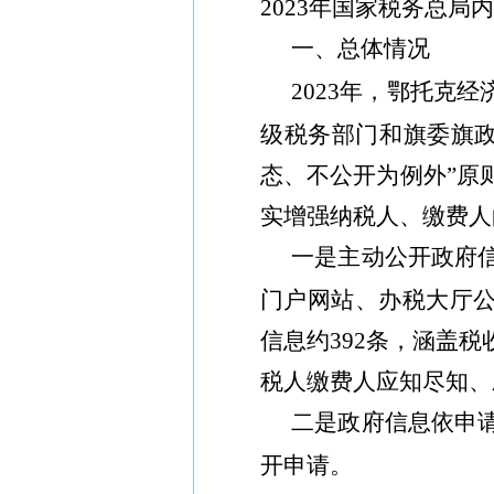
202
3
年国家税务总局
内
一、总体情况
202
3
年，鄂托克经
级税务部门和
旗
委
旗
态、不公开为例外
”
原
实增强纳税人、缴费人
一是主动公开政府
门户网站
、办税大厅
信息约
392
条，涵盖税
税人缴费人应知尽知、
二是
政府信息依申
开申请。