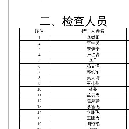
二、
检查人员
序号
持证人姓名
1
李树阳
2
李学民
3
宋伊宁
4
张红岩
5
李丹
6
杨文泽
7
韩铁军
8
吴天琦
9
王伟州
10
林蔓
11
孟昊天
12
崔海静
13
李雪飞
14
李鹏飞
15
王建秀
16
陶艳艳