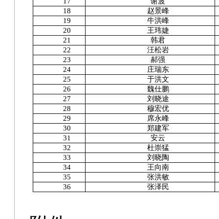
17
谢波
18
赵景峰
19
牛洪峰
20
王玮婕
21
韩君
22
汪松岩
23
郝强
24
庄瑞东
25
于洪文
26
魏仕鹏
27
刘晓途
28
穆宏优
29
席永峰
30
郑建军
31
安云
32
杜崇猛
33
刘晓陶
34
王向南
35
张洪敏
36
张泽民