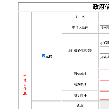
政府
姓 名
申请人证件
点
证件扫描件或照片
公民
点
通信地址
申
请
人
联系电话
信
息
电子邮件
名称